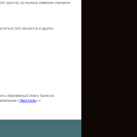
ого
грунта
),
но
колона
нивкоем
случаене
ртиться
(это
касается
и
других
оить
деревянный
дом и
баню
из
компании
«
Экостиль
» с