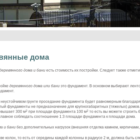
евянные дома
деревянного
дома
и
бани
есть
стоимость
их
постройки
.
Следует
также
отмети
ройке
деревянного
дома
или
бани
это
фундамент
. В
основном
выбирают
лент
ндамент
.
и
неустойчивом
грунте
проседание
фундамента
будет
равномерным
благодар
тый
фундаменты
не
предназначение
для
крупногабаритных
(
тяжелых
)
домов
2
2
евышает
300 м
при
площади
фундамента
100
м
то
есть
вы
можете
строить
главное
соблюдать
соотношение
1:3
площади
фундамента
к
площади
дома
.
ма
и
бани
без
дополнительных
нагрузок
(
внешняя
отделка
камнем
,
кирпичами
ове
колон
,
то
есть
от
середины
каждой
колонны
в
радиусе
2 м,
должна
быть
сл