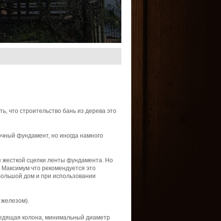
ть
, что
строительство
бань
из
дерева
это
очный
фундамент
,
но
иногда
намного
я
жесткой
сцепки
ленты
фундамента
.
Но
.
Максимум
что
рекомендуется
это
большой
дом и при
использовании
,
железом
).
едящая
колона
,
минимальный
диаметр