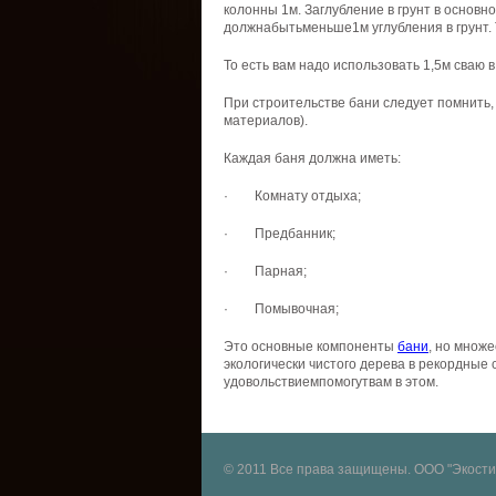
колонны
1м
.
Заглубление
в
грунт
в
основн
должнабытьменьше1м
углубления
в
грунт
.
То
есть
вам
надо
использовать
1,
5м
сваю
При
строительстве
бани
следует
помнить
материалов
).
Каждая
баня
должна
иметь
:
·
Комнату
отдыха
;
·
Предбанник
;
·
Парная
;
·
Помывочная
;
Это
основные
компоненты
бани
,
но
множе
экологически
чистого
дерева
в
рекордные
удовольствиемпомогутвам
в
этом
.
© 2011 Все права защищены. ООО "Экости