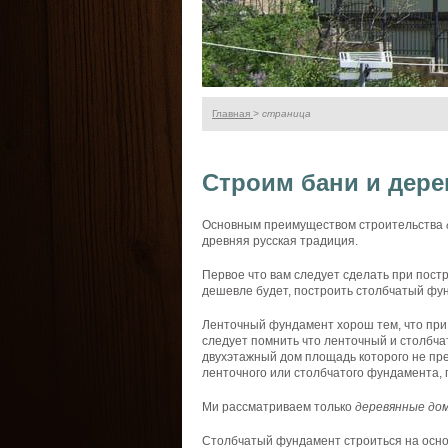
Главная
> страница
Строим бани и дер
Основным
преимуществом
строительства
древняя
русская
традиция
.
Первое
что вам
следует
сделать
при
пост
дешевле
будет
,
построить
столбчатый
фу
Ленточный
фундамент
хорош
тем, что пр
следует
помнить
что
ленточный
и
столбча
двухэтажный
дом
площадь
которого
не
пр
ленточного
или
столбчатого
фундамента
,
Ми
рассматриваем
только
деревянные
до
Столбчатый
фундамент
строиться
на
осн