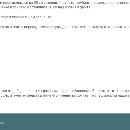
ом
производиться
на
30
см
в
твердый
грунт
(
от
глубины
промерзания
пучинист
Также
в
основном
оставляют
30
см
над
уровнем
грунта
.
в
самом
минимальном
варианте
.
,
из-за
высоких
перепад
температуры
дерево
может
не
выдержать
, и
начатьпо
ство
людей
дополняет
их
разными
приспособлениями
.
Если
вы
хотите
постр
сроки
, и
имеете
представление
что
именно
вы
хотите
,
то
специалисты
нашей
ль".