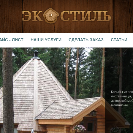
АЙС - ЛИСТ
НАШИ УСЛУГИ
СДЕЛАТЬ ЗАКАЗ
СТАТЬИ
Колыбы из эко
лиственницы,
авторской ме
мангалами.