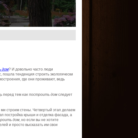
 дом
? И довольно часто люди
с, пошла тенденция строить экологически
остроения, где они проживают, ведь
дь перед тем
как построить дом
следует
п ми строим стены. Четвертый этап делаем
ап постройка крыши и отделка фасада, а
троить дом
, но если вы не хотите
лей и просто высказать им свои