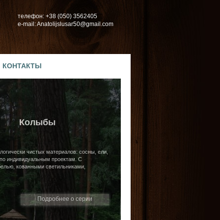
телефон: +38 (050) 3562405
e-mail: Anatolijslusar50@gmail.com
КОНТАКТЫ
Колыбы
логически чистых материалов: сосны, ели,
 по индивидуальным проектам. С
белью, кованными светильниками,
Подробнее о серии