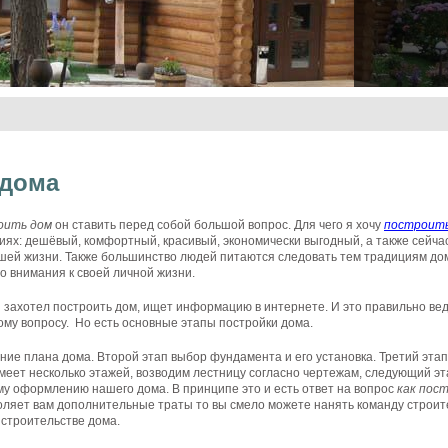
 дома
оить дом
он ставить перед собой большой вопрос. Для чего я хочу
построить
иях: дешёвый, комфортный, красивый, экономически выгодный, а также сейча
ашей жизни. Также большинство людей питаются следовать тем традициям дом
 внимания к своей личной жизни.
 захотел построить дом, ищет информацию в интернете. И это правильно ве
му вопросу. Но есть основные этапы постройки дома.
ение плана дома. Второй этап выбор фундамента и его установка. Третий эта
имеет несколько этажей, возводим лестницу согласно чертежам, следующий эт
у оформлению нашего дома. В принципе это и есть ответ на вопрос
как пос
оляет вам дополнительные траты то вы смело можете нанять команду строите
 строительстве дома.