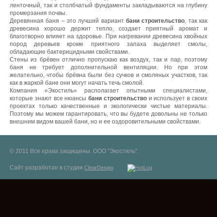
ленточный, так и столбчатый фундаменты закладываются на глубину
промерзания почвы.
Деревянная баня – это лучший вариант
бани строительство
, так как
древесина хорошо держит тепло, создает приятный аромат и
благотворно влияет на здоровье. При нагревании древесина хвойных
пород деревьев кроме приятного запаха выделяет смолы,
обладающие бактерицидными свойствами.
Стены из брёвен отлично пропускаю как воздух, так и пар, поэтому
баня не требует дополнительной вентиляции. Но при этом
желательно, чтобы брёвна были без сучков и смоляных участков, так
как в жаркой бане они могут начать течь смолой.
Компания «Экостиль» располагает опытными специалистами,
которые знают все нюансы
бани строительство
и использует в своих
проектах только качественные и экологически чистые материалы.
Поэтому мы можем гарантировать, что вы будете довольны не только
внешним видом вашей бани, но и ее оздоровительными свойствами.
© 2011 Все права защищены. ООО "Экостиль".
Сайт разработан в студии
ClearDesign