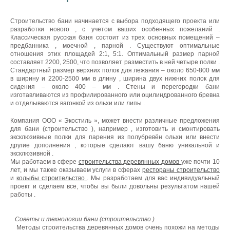
Строительство
бани
начинается
с
выбора
подходящего
проекта
или
разработки
нового
, с
учетом
ваших
особенных
пожеланий
.
Классическая
русская
баня
состоит
из
трех
основных
помещений
–
предбанника
,
моечной
,
парной
.
Существуют
оптимальные
отношения
этих
площадей
2:1, 5:1.
Оптимальный
размер
парной
составляет
2200, 2500, что
позволяет
разместить
в ней
четыре
полки
.
Стандартный
размер
верхних
полок
для
лежания
–
около
650-800
мм
в
ширину
и 2200-2500
мм
в
длину
,
ширина
двух
нижних
полок
для
сидения
–
около
400 –
мм
.
Стены
и
перегородки
бани
изготавливаются
из
профилированного
или
оцилиндрованного
бревна
и
отделываются
вагонкой
из
ольхи
или
липы
.
Компания
ООО «
Экостиль
»,
может
внести
различные
предложения
для
бани
(
строительство
),
например
,
изготовить
и
смонтировать
эксклюзивные
полки
для
парения
из
полубревён
ольхи
или
внести
другие
дополнения
,
которые
сделают
вашу
баню
уникальной
и
эксклюзивной
.
Мы
работаем
в
сфере
строительства
деревянных
домов
уже
почти
10
лет, и
мы
также
оказываем
услуги
в
сферах
рестораны
строительство
и
колыбы
строительство
.
Мы
разработаем
для вас
индивидуальный
проект
и
сделаем
все,
чтобы
вы
были
довольны
результатом
нашей
работы
.
Советы
и
технологии
бани
(
строительство
)
Методы
строительства
деревянных
домов
очень
похожи
на
методы