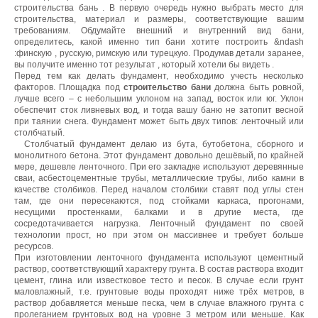
строительства
бань
. В
первую
очередь
нужно
выбрать
место
для
строительства
,
материал
и
размеры
,
соответствующие
вашим
требованиям
.
Обдумайте
внешний
и
внутренний
вид
бани
,
определитесь
,
какой
именно
тип
бани
хотите
построить
&
ndash
:
финскую
,
русскую
,
римскую
или
турецкую
.
Продумав
детали
заранее
,
вы
получите
именно
тот
результат
,
который
хотели
бы
видеть
.
Перед тем как делать фундамент, необходимо учесть несколько
факторов. Площадка под
строительство
бани
должна быть ровной,
лучше всего – с небольшим уклоном на запад, восток или юг. Уклон
обеспечит сток ливневых вод, и тогда вашу баню не затопит весной
при таянии снега. Фундамент может быть двух типов: ленточный или
столбчатый.
Столбчатый фундамент делаю из бута, бутобетона, сборного и
монолитного бетона. Этот фундамент довольно дешёвый, по крайней
мере, дешевле ленточного. При его закладке используют деревянные
сваи, асбестоцементные трубы, металлические трубы, либо камни в
качестве столбиков. Перед началом столбики ставят под углы стен
там, где они пересекаются, под стойками каркаса, прогонами,
несущими простенками, балками и в другие места, где
сосредотачивается нагрузка. Ленточный фундамент по своей
технологии прост, но при этом он массивнее и требует больше
ресурсов.
При изготовлении ленточного фундамента используют цементный
раствор, соответствующий характеру грунта. В состав раствора входит
цемент, глина или известковое тесто и песок. В случае если грунт
маловлажный, т.е. грунтовые воды проходят ниже трёх метров, в
раствор добавляется меньше песка, чем в случае влажного грунта с
пролеганием грунтовых вод на уровне 3 метром или меньше. Как