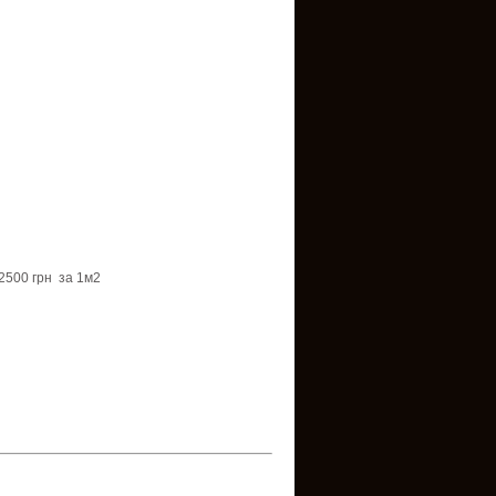
500 грн
за
1м2