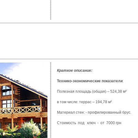
Краткое описание:
Технико-экономические
показатели
:
Полезная
площадь
(
общая
) – 524,38 м²
в том
числе
:
террас
– 194,78 м²
Материал
стен
: -
профилированный
брус
.
Стоимость
под
ключ
-
от
7000 грн