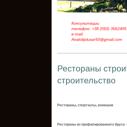
Консультации:
телефон: +38 (050) 3562405
e-mail:
Anatolijslusar50@gmail.com
Рестораны
строи
строительство
Рестораны
,
спортзалы
,
конюшни
Рестораны
из
профилированного
бруса
–