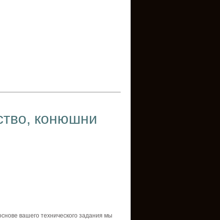
ство
,
конюшни
основе
вашего
технического
задания
мы