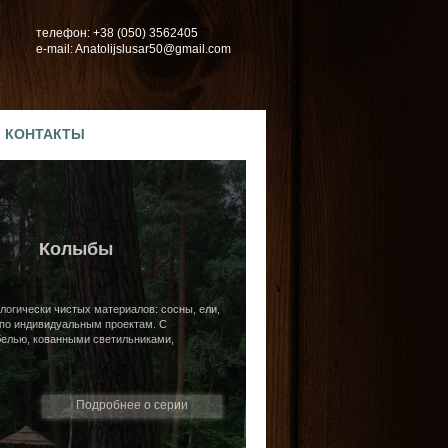
телефон: +38 (050) 3562405
e-mail: Anatolijslusar50@gmail.com
КОНТАКТЫ
Колыбы
логически чистых материалов: сосны, ели,
 по индивидуальным проектам. С
белью, кованными светильниками,
Подробнее о серии