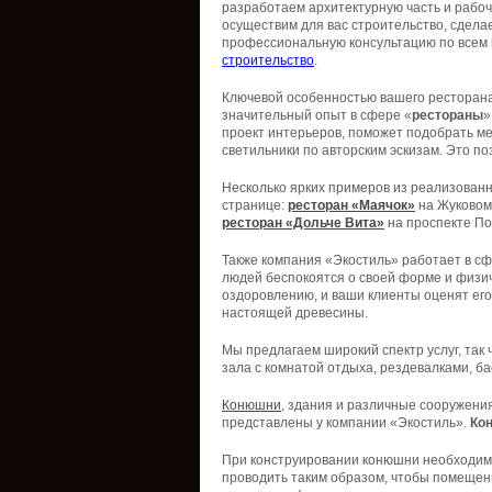
разработаем
архитектурную
часть
и
рабо
осуществим
для вас
строительство
,
сдела
профессиональную
консультацию
по
всем
строительство
.
Ключевой
особенностью
вашего
ресторан
значительный
опыт
в
сфере
«
рестораны
»
проект интерьеров, поможет подобрать ме
светильники по авторским эскизам. Это п
Несколько ярких примеров из реализованн
странице:
ресторан «Маячок»
на Жуковом 
ресторан «Дольче Вита»
на проспекте По
Также компания «Экостиль» работает в сф
людей беспокоятся о своей форме и физич
оздоровлению, и ваши клиенты оценят его 
настоящей древесины.
Мы предлагаем широкий спектр услуг, так 
зала с комнатой отдыха, рездевалками, 
Конюшни
, здания и различные сооружени
представлены у компании «Экостиль».
Ко
При конструировании конюшни необходимо 
проводить таким образом, чтобы помещен