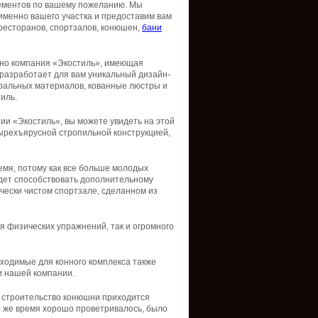
ементов
по
вашему
пожеланию
.
Мы
именно
вашего
участка
и
предоставим
вам
ресторанов
,
спортзалов
,
конюшен
,
бани
но
компания
«
Экостиль
»,
имеющая
, разработает для вам уникальный дизайн-
уральных материалов, кованные люстры и
иль.
ии «Экостиль», вы можете увидеть на этой
ырехъярусной стропильной конструкцией,
емя, потому как все больше молодых
дет способствовать дополнительному
ически чистом спортзале, сделанном из
я физических упражнений, так и огромного
ходимые для конного комплекса также
и нашей компании.
, строительство конюшни приходится
о же время хорошо проветривалось, было