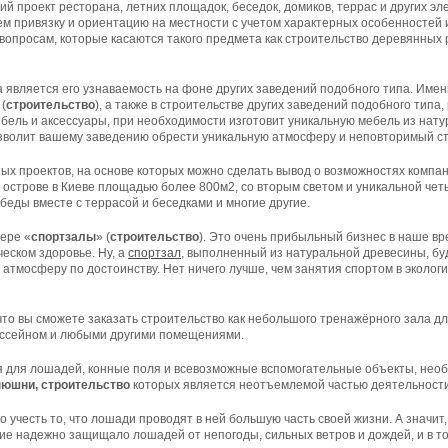
чий
проект
ресторана
,
летних
площадок
,
беседок
,
домиков
,
террас
и
других
эл
ем
привязку
и
ориентацию
на
местности
с
учетом
характерных
особенностей
вопросам
,
которые
касаются
такого
предмета
как
строительство
деревянных
а
является
его
узнаваемость
на
фоне
других
заведений
подобного
типа
.
Имен
 (
строительство
), а также в строительстве других заведений подобного типа
бель и аксессуары, при необходимости изготовит уникальную мебель из нат
озволит вашему заведению обрести уникальную атмосферу и неповторимый ст
ых проектов, на основе которых можно сделать вывод о возможностях компан
острове в Киеве площадью более 800м2, со вторым светом и уникальной чет
беды вместе с террасой и беседками и многие другие.
ере «
спортзалы
» (
строительство
). Это очень прибыльный бизнес в наше вр
еском здоровье. Ну, а
спортзал
, выполненный из натуральной древесины, бу
атмосферу по достоинству. Нет ничего лучше, чем занятия спортом в эколог
что вы сможете заказать строительство как небольшого тренажёрного зала дл
бассейном и любыми другими помещениями.
я для лошадей, конные поля и всевозможные вспомогательные объекты, необ
нюшни, строительство
которых является неотъемлемой частью деятельност
учесть то, что лошади проводят в ней большую часть своей жизни. А значит
ие надежно защищало лошадей от непогоды, сильных ветров и дождей, и в т