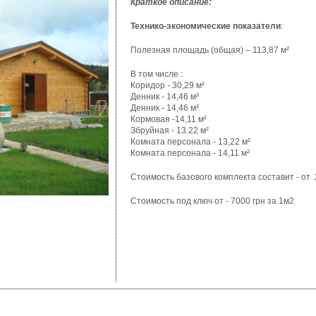
Краткое описание:
Технико-экономические
показатели
:
Полезная
площадь
(
общая
) – 113,87 м²
В том
числе
:
Коридор
- 30,29 м²
Денник
- 14,46 м²
Денник
- 14,46 м²
Кормовая
-14,11 м²
Збруйная
- 13.22 м²
Комната
персонала
- 13,22 м²
Комната
персонала
- 14,11 м²
Стоимость
базового
комплекта
составит
-
от
2
Стоимость
под
ключ
от
- 7000 грн
за
1м2