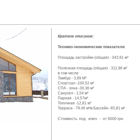
Краткое описание:
Технико-экономические
показатели
:
Площадь
застройки
(
общая
) - 343,91 м²
Полезная
площадь
(
общая
) - 311,96 м²
в том
числе
:
Тамбур
- 3,89 М²
Спортзал
-100,52 м²
СПА -
зона
-30,36 м²
Санузел
- 1,54 м²
Парная
- 14,
57м²
Топочная
-12,81 м²
Терраса
- 79,46 м²м
Бассейн
-65,81 м²
Стоимость
под
ключ
-
от
6000 грн.