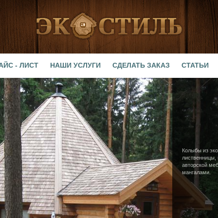
АЙС - ЛИСТ
НАШИ УСЛУГИ
СДЕЛАТЬ ЗАКАЗ
СТАТЬИ
Колыбы из эко
лиственницы,
авторской ме
мангалами.