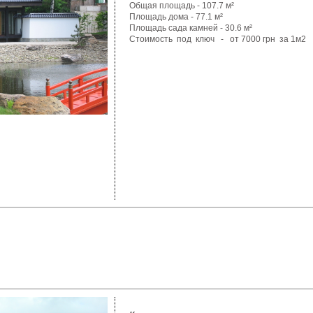
Общая
площадь
- 107.7 м²
Площадь
дома
- 77.1 м²
Площадь
сада
камней
- 30.6 м²
Стоимость
под
ключ
-
от
7000 грн
за
1м2