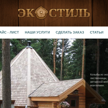
АЙС - ЛИСТ
НАШИ УСЛУГИ
СДЕЛАТЬ ЗАКАЗ
СТАТЬИ
Колыбы из эко
лиственницы,
авторской ме
мангалами.