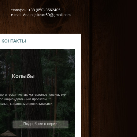
телефон: +38 (050) 3562405
e-mail: Anatolijslusar50@gmail.com
КОНТАКТЫ
Колыбы
логически чистых материалов: сосны, ели,
 по индивидуальным проектам. С
белью, кованными светильниками,
Подробнее о серии