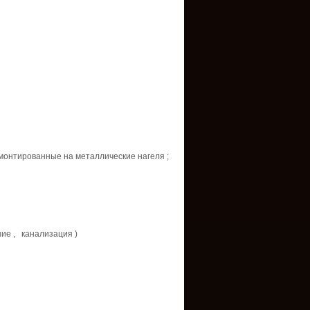
монтированные
на
металлические
нагеля
;
ние
,
канализация
)