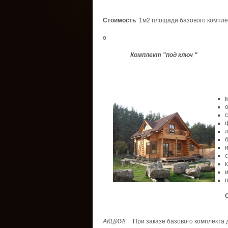
Стоимость
1м2
площади
базового
компле
о
Комплект
"под
ключ
"
АКЦИЯ
!
При
заказе
базового
комплекта