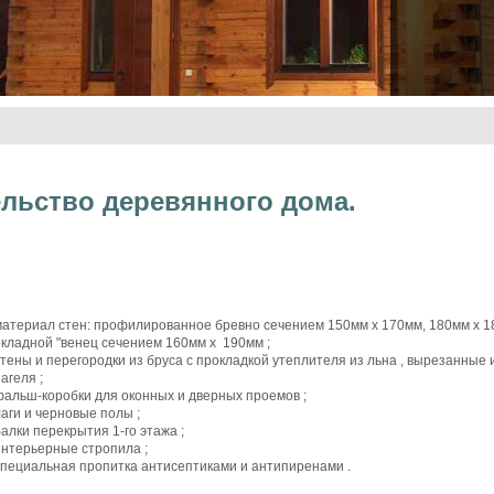
ельство деревянного дома.
материал
стен
:
профилированное
бревно
сечением
150мм
x
170мм
,
180мм
x
1
окладной
"
венец
сечением
160мм
x
190мм
;
cтены
и
перегородки
из
бруса
с
прокладкой
утеплителя
из
льна
,
вырезанные
нагеля
;
фальш-коробки
для
оконных
и
дверных
проемов
;
лаги
и
черновые
полы
;
балки
перекрытия
1-го
этажа
;
интерьерные
стропила
;
специальная
пропитка
антисептиками
и
антипиренами
.