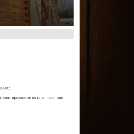
80мм
;
и
смонтированные
на
металлические