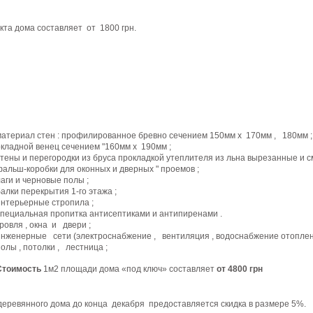
кта
дома
составляет
от
1800 грн.
материал
стен
:
профилированное
бревно
сечением
150мм
x
170мм
,
180мм
;
окладной
венец
сечением
"
160мм
x
190мм
;
cтены
и
перегородки
из
бруса
прокладкой
утеплителя
из
льна
вырезанные
и
с
фальш-коробки
для
оконных
и
дверных
"
проемов
;
лаги
и
черновые
полы
;
балки
перекрытия
1-го
этажа
;
интерьерные
стропила
;
специальная
пропитка
антисептиками
и
антипиренами
.
кровля
,
окна
и
двери
;
инженерные
сети
(
электроснабжение
,
вентиляция
,
водоснабжение
отопле
полы
,
потолки
,
лестница
;
Стоимость
1м2
площади
дома
«под
ключ
»
составляет
от
4800 грн
деревянного
дома
до
конца
декабря
предоставляется
скидка
в
размере
5%.